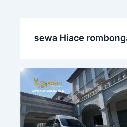
Skip
Post
to
pagination
content
sewa Hiace rombong