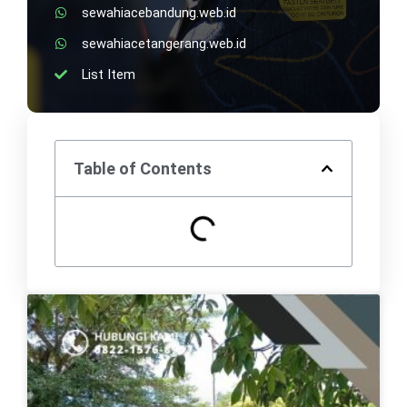
sewahiacebandung.web.id
sewahiacetangerang.web.id
List Item
Table of Contents