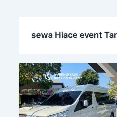
Skip
Post
to
pagination
content
sewa Hiace event Ta